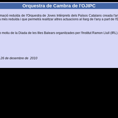
Orquestra de Cambra de l'OJIPC
ació reduïda de l'Orquestra de Joves Intèrprets dels Països Catalans creada l'any
a més reduïda i que permetrà realitzar altres actuacions al llarg de l'any a part de l
tiu de la Diada de les Illes Balears organitzades per l'Institut Ramon Llull (IRL)
a, 26 de desembre de 2010