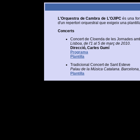
L'Orquestra de Cambra de L'OJIPC
és una form
d'un repertori orquestral que exigeix una plantill
Concerts
Concert de Cloenda de les Jornades amb mo
Lisboa, de l'1 al 5 de març de 2010.
Direcció, Carles Gumí
Programa
Plantilla
Tradicional Concert de Sant Esteve
Palau de la Música Catalana. Barcelon
Plantilla